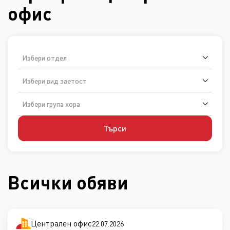
офис
Избери отдел
Избери вид заетост
Избери група хора
Търси
Всички обяви
Централен офис
22.07.2026