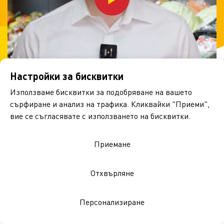
Настройки за бисквитки
Използваме бисквитки за подобряване на вашето
сърфиране и анализ на трафика. Кликвайки "Приеми",
вие се съгласявате с използването на бисквитки.
Първи дни в BILLA
Приемане
България
Отхвърляне
Персонализиране