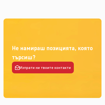
Не намираш позицията, която
търсиш?
Изпрати ни твоите контакти