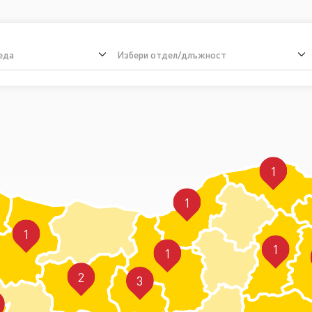
еда
Избери отдел/длъжност
1
1
1
1
1
2
3