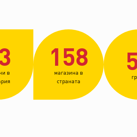
3
159
ни в
магазина в
г
ария
страната