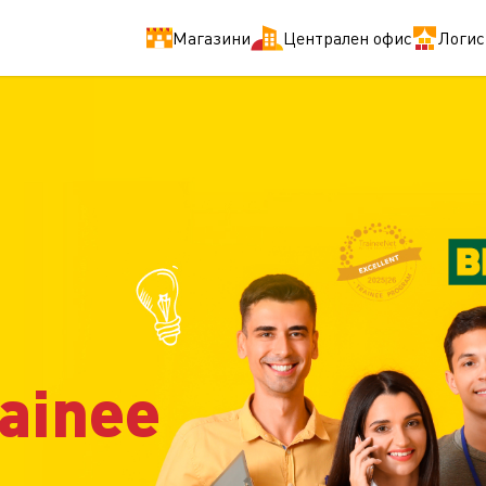
Магазини
Централен офис
Логис
ainee