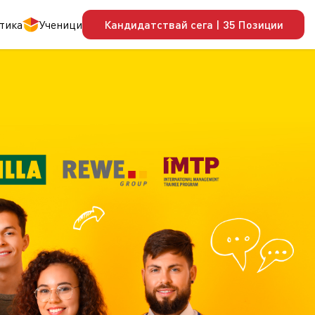
тика
Ученици
Кандидатствай сега | 35 Позиции