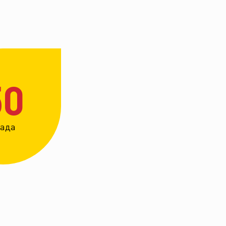
50
рада