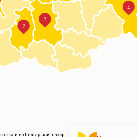
4
7
2
о стъпи на българския пазар