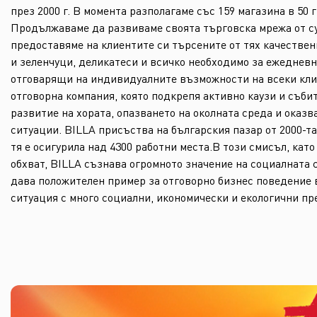
през 2000 г. В момента разполагаме със 159 магазина в 50 
Продължаваме да развиваме своята търговска мрежа от с
предоставяме на клиентите си търсените от тях качествени
и зеленчуци, деликатеси и всичко необходимо за ежедневн
отговарящи на индивидуалните възможности на всеки кли
отговорна компания, която подкрепя активно каузи и съби
развитие на хората, опазването на околната среда и оказ
ситуации. BILLA присъства на българския пазар от 2000-та
тя е осигурила над 4300 работни места.В този смисъл, кат
обхват, BILLA съзнава огромното значение на социалната 
дава положителен пример за отговорно бизнес поведение 
ситуация с много социални, икономически и екологични п