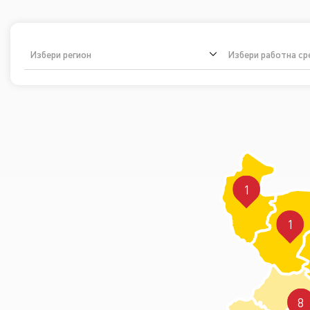
Избери регион
Избери работна ср
1
1
8