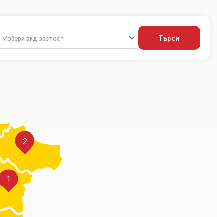
Търси
Избери вид заетост
2
1