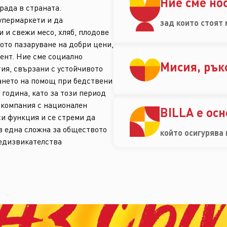
Ние сме но
града в страната.
упермаркети и да
зад които стоят 
 и свежи месо, хляб, плодове
ото пазаруване на добри цени,
ент. Ние сме социално
Мисия, рък
тия, свързани с устойчивото
ването на помощ при бедствени
 година, като за този период
о компания с национален
BILLA е ос
си функция и се стреми да
в една сложна за обществото
който осигурява
редизвикателства