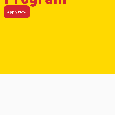
Apply Now
Item
2
of
2