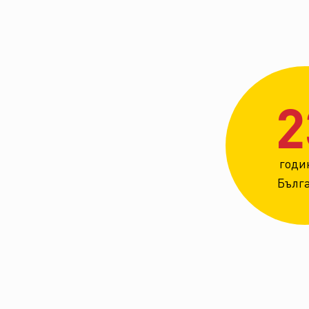
2
годи
Бълг