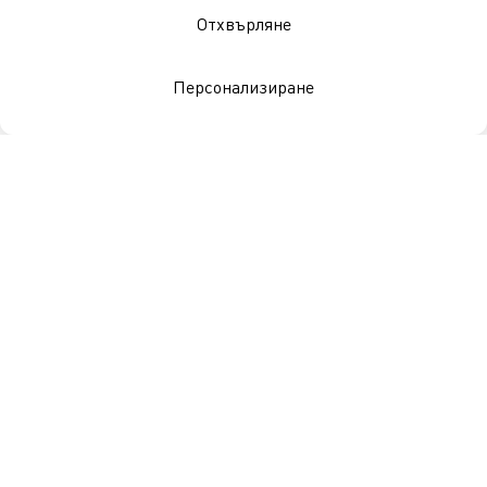
Отхвърляне
Магазини
Персонализиране
Позиции
Придобивки
Галерии
Първи дни в BILLA България
Централен офис
Позиции
Придобивки
Галерии
Първи дни в BILLA България
Логистика