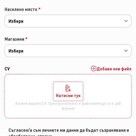
Населено място
*
Избери
Магазини
*
Избери
CV
Добави нов файл
Натисни тук
Качете вашето CV. Препоръчително е файловете да са в .pdf
формат
Съгласен/а съм личните ми данни да бъдат съхранявани и
обработвани, спрямо