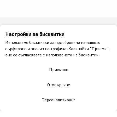
Настройки за бисквитки
Използваме бисквитки за подобряване на вашето
сърфиране и анализ на трафика. Кликвайки "Приеми",
вие се съгласявате с използването на бисквитки.
Национален клиентски номер
Приемане
0700 120 10
Отхвърляне
Магазини
Персонализиране
Позиции
Придобивки
Галерии