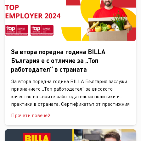
За втора поредна година BILLA
България е с отличие за „Топ
работодател“ в страната
За втора поредна година BILLA България заслужи
признанието „Топ работодател“ за високото
качество на своите работодателски политики и
практики в страната. Сертификатът от престижния
международен институт Top Employers Institute се
Прочети повече
връчва след провеждане на задълбочен независим
одит на HR практиките на компаниите в няколко
области, включително възнаграждения и