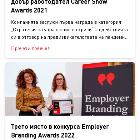
добър работодател Career Show
Awards 2021
Компанията заслужи първа награда в категория
„Стратегия за управление на кризи“ за действията
си в отговор на предизвикателствата на пандемия
и бронзов приз в категорията...
Прочети повече
Трето място в конкурса Employer
Branding Awards 2022