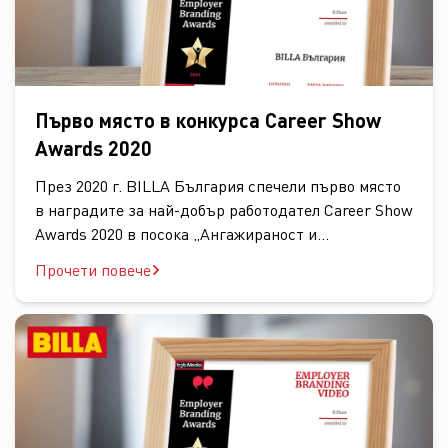
България" са в областите "Привличане на
таланти", "Развитие на служителите", "Стратегия
за управление на човешкия ресурс" и "Обучения и
представяне".
Първо място в конкурса Career Show
Awards 2020
През 2020 г. BILLA България спечели първо място
в наградите за най-добър работодател Career Show
Awards 2020 в посока „Ангажираност и
иновации“.Отличието ни бе връчено в категория
Прочети повече
„Стратегия за....