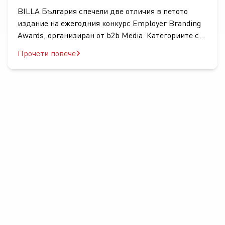
BILLA България спечели две отличия в петото
издание на ежегодния конкурс Employer Branding
Awards, организиран от b2b Media. Категориите са
„Employer Branding Event“ (in Pandemic Times) и
Прочети повече
„Excellence in Office Space“. Наградите за трето
място са присъдени съответно за новия прочит на
събитията по откриване на общо 11 нови филиала
на веригата в страната, реализирани през
изминалата 2021 г., и реновираното и
модернизирано работно пространство в
централния офис на компанията в град София,
което насърчава духа на екипност в условията на
пандемия.