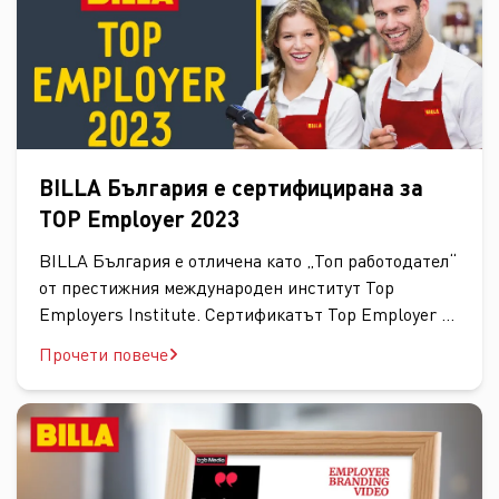
придобивки на служителите, условия на труд,
обучение и кариерно развитие.
BILLA България е сертифицирана за
TOP Employer 2023
BILLA България e отличена като „Топ работодател“
от престижния международен институт Top
Employers Institute. Сертификатът Top Employer се
връчва след провеждане на задълбочен независим
Прочети повече
одит на HR практиките на компаниите в няколко
области, включително възнаграждения и
придобивки на служителите, условия на труд,
обучение и кариерно развитие. В тазгодишното
проучване най-високите резултати на "BILLA